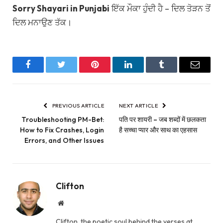
Sorry Shayari in Punjabi
ਇੱਕ ਮੌਕਾ ਹੁੰਦੀ ਹੈ – ਦਿਲ ਤੋੜਨ ਤੋਂ
ਦਿਲ ਮਨਾਉਣ ਤੱਕ।
Facebook
Twitter
Pinterest
LinkedIn
Tumblr
Email
PREVIOUS ARTICLE
NEXT ARTICLE
Troubleshooting PM-Bet:
पति पर शायरी – जब शब्दों में छलकता
How to Fix Crashes, Login
है सच्चा प्यार और साथ का एहसास
Errors, and Other Issues
Clifton
Website
Clifton, the poetic soul behind the verses at