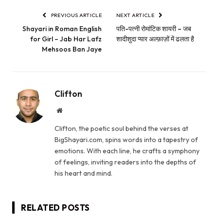
PREVIOUS ARTICLE
NEXT ARTICLE
Shayari in Roman English
पति-पत्नी रोमांटिक शायरी – जब
for Girl – Jab Har Lafz
शादीशुदा प्यार अल्फ़ाज़ों में ढलता है
Mehsoos Ban Jaye
Clifton
Website
Clifton, the poetic soul behind the verses at
BigShayari.com, spins words into a tapestry of
emotions. With each line, he crafts a symphony
of feelings, inviting readers into the depths of
his heart and mind.
RELATED
POSTS