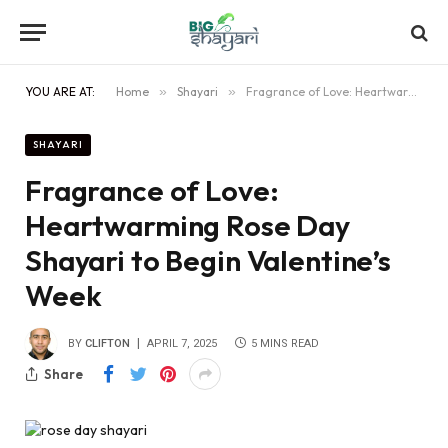
YOU ARE AT:
Home
»
Shayari
»
Fragrance of Love: Heartwarming Rose Day Shayari to Begin Valentine’s Week
SHAYARI
Fragrance of Love:
Heartwarming Rose Day
Shayari to Begin Valentine’s
Week
BY
CLIFTON
APRIL 7, 2025
5 MINS READ
Share