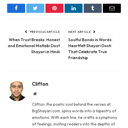
Facebook
Twitter
Pinterest
LinkedIn
Tumblr
Email
PREVIOUS ARTICLE
NEXT ARTICLE
When Trust Breaks: Honest
Soulful Bonds in Words:
and Emotional Matlabi Dost
Heartfelt Shayari Dosti
Shayari in Hindi
That Celebrate True
Friendship
Clifton
Website
Clifton, the poetic soul behind the verses at
BigShayari.com, spins words into a tapestry of
emotions. With each line, he crafts a symphony
of feelings, inviting readers into the depths of