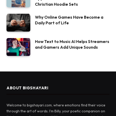
Christian Hoodie Sets
Why Online Games Have Become a
Daily Part of Life
How Text to Music AI Helps Streamers
and Gamers Add Unique Sounds
ABOUT BIGSHAYARI
Welcome to bigshayari.com, where emotions find their voice
through the art of words. I'm Billy, your poetic companion on