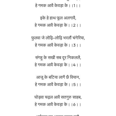
हे गमक आवै केवड़ा के।।1।।
इके हे हाथ फूल अलगावै,
हे गमक आवै केवड़ा के।।2।।
फुलवा जे लोढ़ि-लोढ़ि भरलौं चंगेरिया,
हे गमक आवै केवड़ा के।।3।।
संगहू के सखी सब दूर निकललै,
हे गमक आवै केवड़ा के।।4।।
आजू के बटिया लागै छै वियान,
हे गमक आवै केवड़ा के।।5।।
घोड़वा चढ़ल आवै सतगुरु साहब,
हे गमक आवै केवड़ा के।।6।।