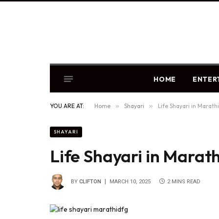
HOME
ENTER
YOU ARE AT:
Home
»
Shayari
»
Life Shayari in Marathi –
SHAYARI
Life Shayari in Marathi –
BY
CLIFTON
MARCH 10, 2025
2 MINS READ