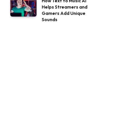
How Text to Music AI
Helps Streamers and
Gamers Add Unique
Sounds