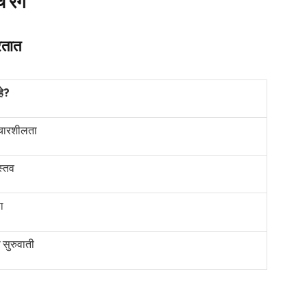
े रंग
रतात
हे?
िचारशीलता
स्तव
ा
 सुरुवाती