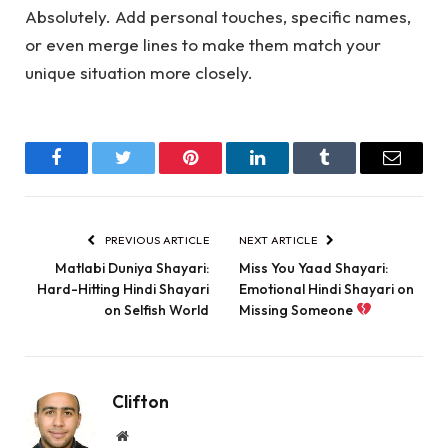
Absolutely. Add personal touches, specific names,
or even merge lines to make them match your
unique situation more closely.
Facebook
Twitter
Pinterest
LinkedIn
Tumblr
Email
PREVIOUS ARTICLE
NEXT ARTICLE
Matlabi Duniya Shayari:
Miss You Yaad Shayari:
Hard-Hitting Hindi Shayari
Emotional Hindi Shayari on
on Selfish World
Missing Someone
Clifton
Website