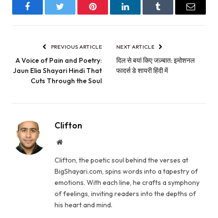
Facebook
Twitter
Pinterest
LinkedIn
Tumblr
Email
PREVIOUS ARTICLE
NEXT ARTICLE
A Voice of Pain and Poetry:
दिल से बयां किए जज़्बात: इमोशनल
Jaun Elia Shayari Hindi That
फादर्स डे शायरी हिंदी में
Cuts Through the Soul
Clifton
Website
Clifton, the poetic soul behind the verses at
BigShayari.com, spins words into a tapestry of
emotions. With each line, he crafts a symphony
of feelings, inviting readers into the depths of
his heart and mind.