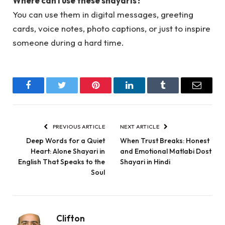
Where can I use these shayaris?
You can use them in digital messages, greeting
cards, voice notes, photo captions, or just to inspire
someone during a hard time.
Facebook
Twitter
Pinterest
LinkedIn
Tumblr
Email
PREVIOUS ARTICLE
NEXT ARTICLE
Deep Words for a Quiet
When Trust Breaks: Honest
Heart: Alone Shayari in
and Emotional Matlabi Dost
English That Speaks to the
Shayari in Hindi
Soul
Clifton