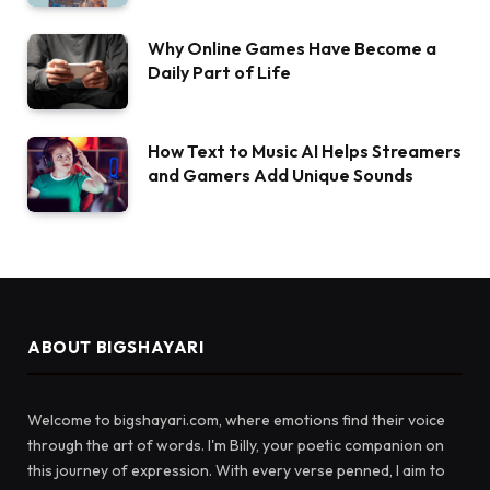
Why Online Games Have Become a
Daily Part of Life
How Text to Music AI Helps Streamers
and Gamers Add Unique Sounds
ABOUT BIGSHAYARI
Welcome to bigshayari.com, where emotions find their voice
through the art of words. I'm Billy, your poetic companion on
this journey of expression. With every verse penned, I aim to