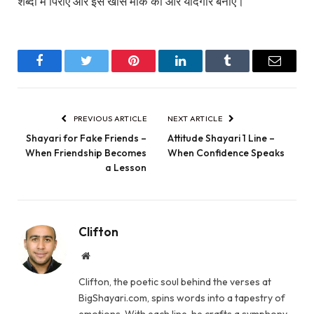
शब्दों में पिरोएं और इस खास मौके को और यादगार बनाएं।
Facebook
Twitter
Pinterest
LinkedIn
Tumblr
Email
PREVIOUS ARTICLE
NEXT ARTICLE
Shayari for Fake Friends –
Attitude Shayari 1 Line –
When Friendship Becomes
When Confidence Speaks
a Lesson
Clifton
Website
Clifton, the poetic soul behind the verses at
BigShayari.com, spins words into a tapestry of
emotions. With each line, he crafts a symphony