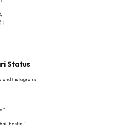
ै,
है।
ri Status
p and Instagram:
n.”
hai, bestie.”