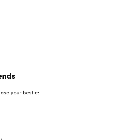
iends
ease your bestie:
ा।