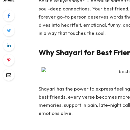
Bestie ke liye shayari
– because some frie
SHARE
soul-deep connections. Your best friend,
forever go-to person deserves words that
dives into heartfelt, emotional, funny, an
in a way that touches the soul.
Why Shayari for Best Frien
Shayari has the power to express feeling
best friends, every verse becomes more 
memories, support in pain, late-night calls
emotions alive.