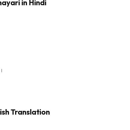
ayari in Hindi
ै।
ish Translation