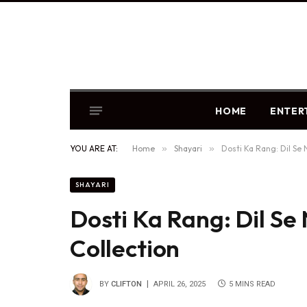
HOME
ENTER
YOU ARE AT:
Home
»
Shayari
»
Dosti Ka Rang: Dil Se N
SHAYARI
Dosti Ka Rang: Dil Se 
Collection
BY
CLIFTON
APRIL 26, 2025
5 MINS READ