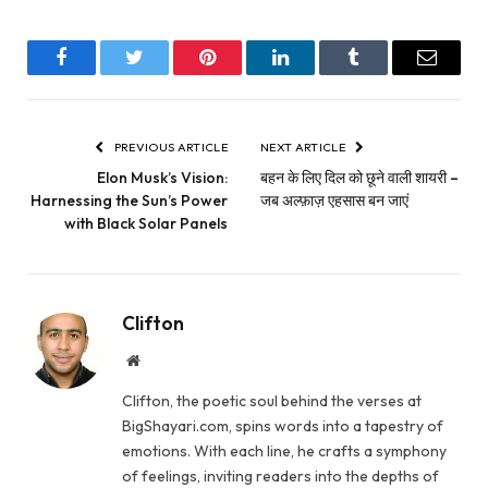
Facebook
Twitter
Pinterest
LinkedIn
Tumblr
Email
PREVIOUS ARTICLE
NEXT ARTICLE
Elon Musk’s Vision:
बहन के लिए दिल को छूने वाली शायरी –
Harnessing the Sun’s Power
जब अल्फ़ाज़ एहसास बन जाएं
with Black Solar Panels
Clifton
Website
Clifton, the poetic soul behind the verses at
BigShayari.com, spins words into a tapestry of
emotions. With each line, he crafts a symphony
of feelings, inviting readers into the depths of