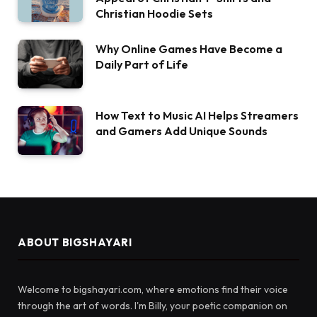
Christian Hoodie Sets
Why Online Games Have Become a
Daily Part of Life
How Text to Music AI Helps Streamers
and Gamers Add Unique Sounds
ABOUT BIGSHAYARI
Welcome to bigshayari.com, where emotions find their voice
through the art of words. I'm Billy, your poetic companion on